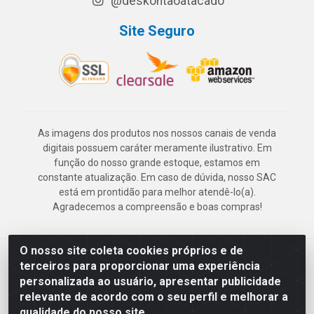
@deskontaoatacado
Site Seguro
As imagens dos produtos nos nossos canais de venda
digitais possuem caráter meramente ilustrativo. Em
função do nosso grande estoque, estamos em
constante atualização. Em caso de dúvida, nosso SAC
está em prontidão para melhor atendê-lo(a).
Agradecemos a compreensão e boas compras!
O nosso site coleta cookies próprios e de
Deskontão Atacado - Av. Marechal Mascarenhas de Morais, 2471 -
terceiros para proporcionar uma experiência
Imbiribeira - Recife/PE - CEP 51.150-001 - CNPJ 24.150.377/0003-
personalizada ao usuário, apresentar publicidade
57
relevante de acordo com o seu perfil e melhorar a
qualidade do nosso site.