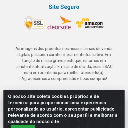
Site Seguro
As imagens dos produtos nos nossos canais de venda
digitais possuem caráter meramente ilustrativo. Em
função do nosso grande estoque, estamos em
constante atualização. Em caso de dúvida, nosso SAC
está em prontidão para melhor atendê-lo(a).
Agradecemos a compreensão e boas compras!
O nosso site coleta cookies próprios e de
Deskontão Atacado - Av. Marechal Mascarenhas de Morais, 2471 -
terceiros para proporcionar uma experiência
Imbiribeira - Recife/PE - CEP 51.150-001 - CNPJ 24.150.377/0003-
personalizada ao usuário, apresentar publicidade
57
relevante de acordo com o seu perfil e melhorar a
qualidade do nosso site.