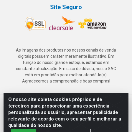
Site Seguro
As imagens dos produtos nos nossos canais de venda
digitais possuem caráter meramente ilustrativo. Em
função do nosso grande estoque, estamos em
constante atualização. Em caso de dúvida, nosso SAC
está em prontidão para melhor atendê-lo(a).
Agradecemos a compreensão e boas compras!
O nosso site coleta cookies próprios e de
Deskontão Atacado - Av. Marechal Mascarenhas de Morais, 2471 -
terceiros para proporcionar uma experiência
Imbiribeira - Recife/PE - CEP 51.150-001 - CNPJ 24.150.377/0003-
personalizada ao usuário, apresentar publicidade
57
relevante de acordo com o seu perfil e melhorar a
qualidade do nosso site.