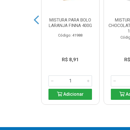
URA SORVETE
MISTURA PARA BOLO
MISTUR
GO DR OETKER
LARANJA FINNA 400G
CHOCOLA
150G
Código: 41988
digo: 24335
Códig
R$ 10,49
R$ 8,91
R$
Adicionar
Adicionar
Ad