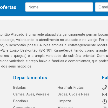
ofertas!
ontão Atacado é uma rede atacadista genuinamente pernambucana
 atacarejo, valorizando o atendimento no atacado e no varejo. Per
o, o Deskontão possui 4 lojas amplas e estrategicamente localiza
PE e Lojão Deskontão (BR 101 KarneKeijo), tendo como grande dif
peixes e queijos) e a ampla variedade de culinária oriental. Com
ciona variedade e preço baixo a famílias e comerciantes, que po
o dos seus negócios.
Departamentos
Fa
Bebidas
Hortifruti, Frutas
Carnes, Aves, Peixes e
Secas, Ovos e Pães
Bacalhau
Limpeza
Congelados e
Mercearia