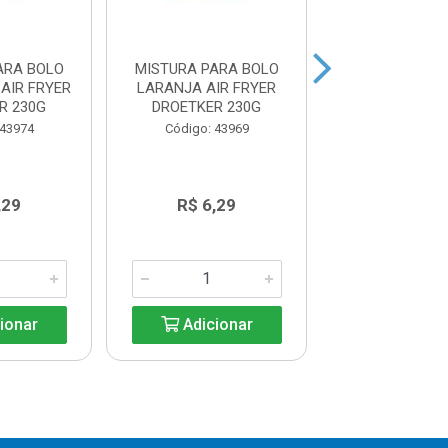
ARA BOLO
MISTURA PARA BOLO
MISTURA PAR
AIR FRYER
LARANJA AIR FRYER
LUIZ FELIPE FI
R 230G
DROETKER 230G
Código: 41
 43974
Código: 43969
,29
R$ 6,29
R$ 7,8
ionar
Adicionar
Adicio