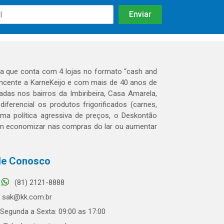
 que conta com 4 lojas no formato “cash and
tencente a KarneKeijo e com mais de 40 anos de
das nos bairros da Imbiribeira, Casa Amarela,
erencial os produtos frigorificados (carnes,
 uma política agressiva de preços, o Deskontão
dem economizar nas compras do lar ou aumentar
le Conosco
(81) 2121-8888
sak@kk.com.br
Segunda a Sexta: 09:00 as 17:00