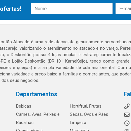
ofertas!
ontão Atacado é uma rede atacadista genuinamente pernambucana
 atacarejo, valorizando o atendimento no atacado e no varejo. Per
o, o Deskontão possui 4 lojas amplas e estrategicamente localiza
PE e Lojão Deskontão (BR 101 KarneKeijo), tendo como grande dif
peixes e queijos) e a ampla variedade de culinária oriental. Com
ciona variedade e preço baixo a famílias e comerciantes, que po
o dos seus negócios.
Departamentos
Fa
Bebidas
Hortifruti, Frutas
Carnes, Aves, Peixes e
Secas, Ovos e Pães
Bacalhau
Limpeza
Congelados e
Mercearia