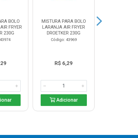
ARA BOLO
MISTURA PARA BOLO
MISTURA PAR
AIR FRYER
LARANJA AIR FRYER
LUIZ FELIPE FI
R 230G
DROETKER 230G
Código: 41
 43974
Código: 43969
,29
R$ 6,29
R$ 7,8
ionar
Adicionar
Adicio