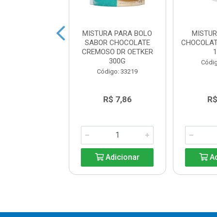
A PARA BOLO DE
MISTURA PARA BOLO
MISTUR
O VERDE DONA
SABOR CHOCOLATE
CHOCOLA
ENTA 450G
CREMOSO DR OETKER
300G
digo: 27535
Códig
Código: 33219
R$ 9,44
R$ 7,86
R$
Adicionar
Adicionar
Ad