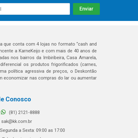
 que conta com 4 lojas no formato “cash and
tencente a KarneKeijo e com mais de 40 anos de
das nos bairros da Imbiribeira, Casa Amarela,
erencial os produtos frigorificados (carnes,
 uma política agressiva de preços, o Deskontão
dem economizar nas compras do lar ou aumentar
le Conosco
(81) 2121-8888
sak@kk.com.br
Segunda a Sexta: 09:00 as 17:00