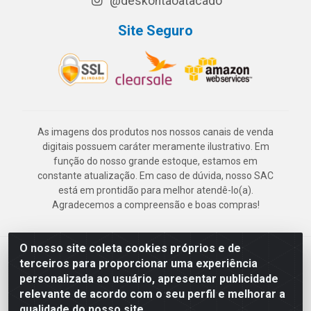
@deskontaoatacado
Site Seguro
As imagens dos produtos nos nossos canais de venda
digitais possuem caráter meramente ilustrativo. Em
função do nosso grande estoque, estamos em
constante atualização. Em caso de dúvida, nosso SAC
está em prontidão para melhor atendê-lo(a).
Agradecemos a compreensão e boas compras!
O nosso site coleta cookies próprios e de
Deskontão Atacado - Av. Marechal Mascarenhas de Morais, 2471 -
terceiros para proporcionar uma experiência
Imbiribeira - Recife/PE - CEP 51.150-001 - CNPJ 24.150.377/0003-
personalizada ao usuário, apresentar publicidade
57
relevante de acordo com o seu perfil e melhorar a
qualidade do nosso site.