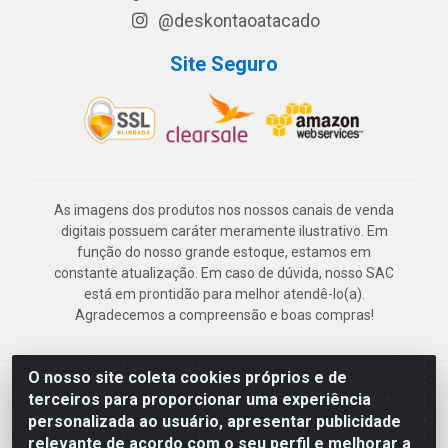
@deskontaoatacado
Site Seguro
As imagens dos produtos nos nossos canais de venda
digitais possuem caráter meramente ilustrativo. Em
função do nosso grande estoque, estamos em
constante atualização. Em caso de dúvida, nosso SAC
está em prontidão para melhor atendê-lo(a).
Agradecemos a compreensão e boas compras!
O nosso site coleta cookies próprios e de
Deskontão Atacado - Av. Marechal Mascarenhas de Morais, 2471 -
terceiros para proporcionar uma experiência
Imbiribeira - Recife/PE - CEP 51.150-001 - CNPJ 24.150.377/0003-
personalizada ao usuário, apresentar publicidade
57
relevante de acordo com o seu perfil e melhorar a