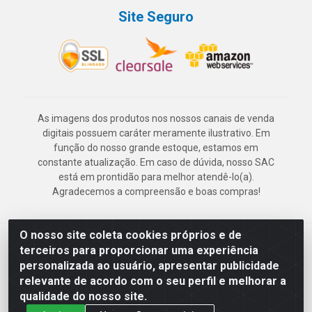
Site Seguro
As imagens dos produtos nos nossos canais de venda
digitais possuem caráter meramente ilustrativo. Em
função do nosso grande estoque, estamos em
constante atualização. Em caso de dúvida, nosso SAC
está em prontidão para melhor atendê-lo(a).
Agradecemos a compreensão e boas compras!
O nosso site coleta cookies próprios e de
Deskontão Atacado - Av. Marechal Mascarenhas de Morais, 2471 -
terceiros para proporcionar uma experiência
Imbiribeira - Recife/PE - CEP 51.150-001 - CNPJ 24.150.377/0003-
personalizada ao usuário, apresentar publicidade
57
relevante de acordo com o seu perfil e melhorar a
qualidade do nosso site.