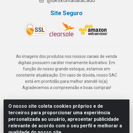
@deskontaoatacado
Site Seguro
As imagens dos produtos nos nossos canais de venda
digitais possuem caráter meramente ilustrativo. Em
função do nosso grande estoque, estamos em
constante atualização. Em caso de dúvida, nosso SAC
está em prontidão para melhor atendê-lo(a).
Agradecemos a compreensão e boas compras!
O nosso site coleta cookies próprios e de
Deskontão Atacado - Av. Marechal Mascarenhas de Morais, 2471 -
terceiros para proporcionar uma experiência
Imbiribeira - Recife/PE - CEP 51.150-001 - CNPJ 24.150.377/0003-
personalizada ao usuário, apresentar publicidade
57
relevante de acordo com o seu perfil e melhorar a
qualidade do nosso site.