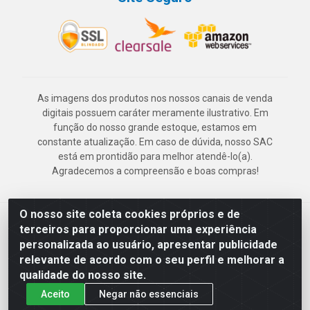
As imagens dos produtos nos nossos canais de venda
digitais possuem caráter meramente ilustrativo. Em
função do nosso grande estoque, estamos em
constante atualização. Em caso de dúvida, nosso SAC
está em prontidão para melhor atendê-lo(a).
Agradecemos a compreensão e boas compras!
O nosso site coleta cookies próprios e de
Deskontão Atacado - Av. Marechal Mascarenhas de Morais, 2471 -
terceiros para proporcionar uma experiência
Imbiribeira - Recife/PE - CEP 51.150-001 - CNPJ 24.150.377/0003-
personalizada ao usuário, apresentar publicidade
57
relevante de acordo com o seu perfil e melhorar a
qualidade do nosso site.
Aceito
Negar não essenciais