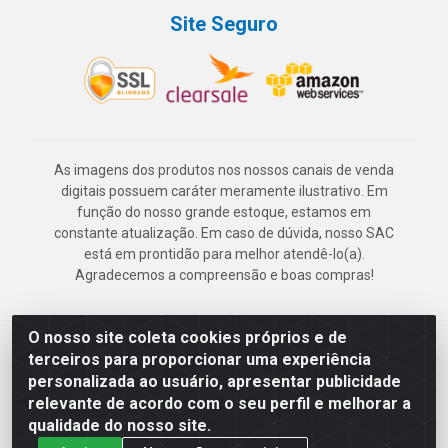
Site Seguro
As imagens dos produtos nos nossos canais de venda
digitais possuem caráter meramente ilustrativo. Em
função do nosso grande estoque, estamos em
constante atualização. Em caso de dúvida, nosso SAC
está em prontidão para melhor atendê-lo(a).
Agradecemos a compreensão e boas compras!
O nosso site coleta cookies próprios e de
Deskontão Atacado - Av. Marechal Mascarenhas de Morais, 2471 -
terceiros para proporcionar uma experiência
Imbiribeira - Recife/PE - CEP 51.150-001 - CNPJ 24.150.377/0003-
personalizada ao usuário, apresentar publicidade
57
relevante de acordo com o seu perfil e melhorar a
qualidade do nosso site.