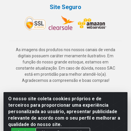
Site Seguro
As imagens dos produtos nos nossos canais de venda
digitais possuem caráter meramente ilustrativo. Em
função do nosso grande estoque, estamos em
constante atualização. Em caso de dúvida, nosso SAC
está em prontidão para melhor atendê-lo(a).
Agradecemos a compreensão e boas compras!
O nosso site coleta cookies próprios e de
Deskontão Atacado - Av. Marechal Mascarenhas de Morais, 2471 -
terceiros para proporcionar uma experiência
Imbiribeira - Recife/PE - CEP 51.150-001 - CNPJ 24.150.377/0003-
personalizada ao usuário, apresentar publicidade
57
relevante de acordo com o seu perfil e melhorar a
qualidade do nosso site.