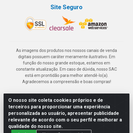
Site Seguro
As imagens dos produtos nos nossos canais de venda
digitais possuem caráter meramente ilustrativo. Em
função do nosso grande estoque, estamos em
constante atualização. Em caso de dúvida, nosso SAC
está em prontidão para melhor atendê-lo(a).
Agradecemos a compreensão e boas compras!
O nosso site coleta cookies próprios e de
Deskontão Atacado - Av. Marechal Mascarenhas de Morais, 2471 -
terceiros para proporcionar uma experiência
Imbiribeira - Recife/PE - CEP 51.150-001 - CNPJ 24.150.377/0003-
personalizada ao usuário, apresentar publicidade
57
relevante de acordo com o seu perfil e melhorar a
qualidade do nosso site.