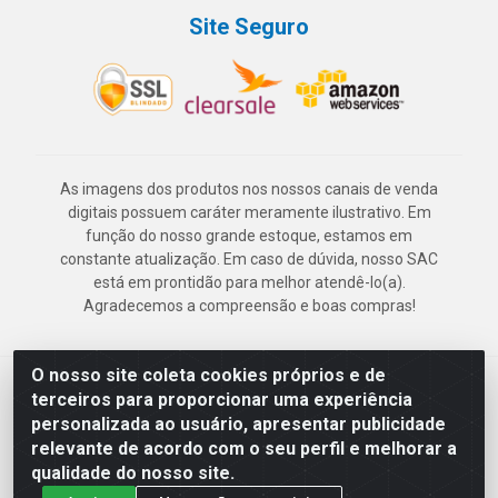
Site Seguro
As imagens dos produtos nos nossos canais de venda
digitais possuem caráter meramente ilustrativo. Em
função do nosso grande estoque, estamos em
constante atualização. Em caso de dúvida, nosso SAC
está em prontidão para melhor atendê-lo(a).
Agradecemos a compreensão e boas compras!
O nosso site coleta cookies próprios e de
Deskontão Atacado - Av. Marechal Mascarenhas de Morais, 2471 -
terceiros para proporcionar uma experiência
Imbiribeira - Recife/PE - CEP 51.150-001 - CNPJ 24.150.377/0003-
personalizada ao usuário, apresentar publicidade
57
relevante de acordo com o seu perfil e melhorar a
qualidade do nosso site.