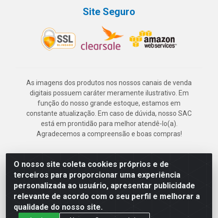
Site Seguro
As imagens dos produtos nos nossos canais de venda
digitais possuem caráter meramente ilustrativo. Em
função do nosso grande estoque, estamos em
constante atualização. Em caso de dúvida, nosso SAC
está em prontidão para melhor atendê-lo(a).
Agradecemos a compreensão e boas compras!
O nosso site coleta cookies próprios e de
Deskontão Atacado - Av. Marechal Mascarenhas de Morais, 2471 -
terceiros para proporcionar uma experiência
Imbiribeira - Recife/PE - CEP 51.150-001 - CNPJ 24.150.377/0003-
personalizada ao usuário, apresentar publicidade
57
relevante de acordo com o seu perfil e melhorar a
qualidade do nosso site.