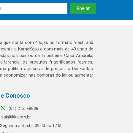
 que conta com 4 lojas no formato “cash and
tencente a KarneKeijo e com mais de 40 anos de
das nos bairros da Imbiribeira, Casa Amarela,
erencial os produtos frigorificados (carnes,
 uma política agressiva de preços, o Deskontão
dem economizar nas compras do lar ou aumentar
le Conosco
(81) 2121-8888
sak@kk.com.br
Segunda a Sexta: 09:00 as 17:00