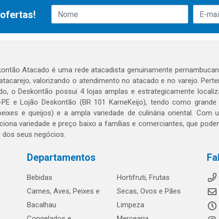
ofertas!
ontão Atacado é uma rede atacadista genuinamente pernambucana
 atacarejo, valorizando o atendimento no atacado e no varejo. Per
o, o Deskontão possui 4 lojas amplas e estrategicamente localiza
PE e Lojão Deskontão (BR 101 KarneKeijo), tendo como grande dif
peixes e queijos) e a ampla variedade de culinária oriental. Com
ciona variedade e preço baixo a famílias e comerciantes, que po
o dos seus negócios.
Departamentos
Fa
Bebidas
Hortifruti, Frutas
Carnes, Aves, Peixes e
Secas, Ovos e Pães
Bacalhau
Limpeza
Congelados e
Mercearia