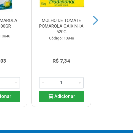
OMAROLA
MOLHO DE TOMATE
CATCHUP P
300GR
POMAROLA CAIXINHA
JÚNIOR 1,
520G
 10846
Código: 11
Código: 10848
,03
R$ 7,34
R$ 27,2
ionar
Adicionar
Adicio