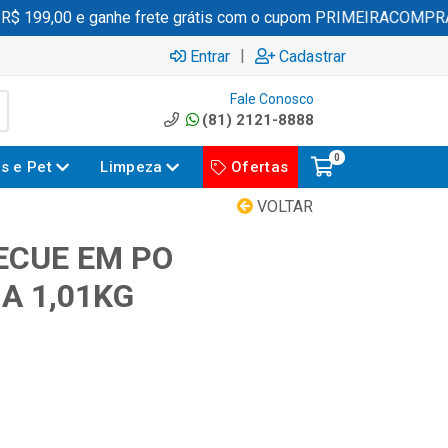
 199,00 e ganhe frete grátis com o cupom PRIMEIRACOMPRA
|
Entrar
Cadastrar
Fale Conosco
(81) 2121-8888
0
es e Pet
Limpeza
Ofertas
VOLTAR
ECUE EM PO
A 1,01KG