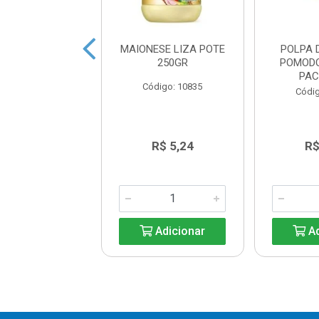
HO SALADA
MAIONESE LIZA POTE
POLPA 
R JÚNIOR 232G
250GR
POMOD
PAC
digo: 11733
Código: 10835
Códig
R$ 12,59
R$ 5,24
R$
Adicionar
Adicionar
Ad