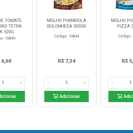
DE TOMATE
MOLHO POMAROLA
MOLHO P
ORO TETRA
BOLONHESA 300GR
PIZZA 
K 520G
Código: 10844
Código:
o: 10840
 6,60
R$ 7,34
R$ 5
icionar
Adicionar
Adic