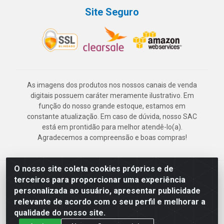
Site Seguro
As imagens dos produtos nos nossos canais de venda
digitais possuem caráter meramente ilustrativo. Em
função do nosso grande estoque, estamos em
constante atualização. Em caso de dúvida, nosso SAC
está em prontidão para melhor atendê-lo(a).
Agradecemos a compreensão e boas compras!
O nosso site coleta cookies próprios e de
Deskontão Atacado - Av. Marechal Mascarenhas de Morais, 2471 -
terceiros para proporcionar uma experiência
Imbiribeira - Recife/PE - CEP 51.150-001 - CNPJ 24.150.377/0003-
personalizada ao usuário, apresentar publicidade
57
relevante de acordo com o seu perfil e melhorar a
qualidade do nosso site.