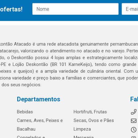
ofertas!
ontão Atacado é uma rede atacadista genuinamente pernambucana
 atacarejo, valorizando o atendimento no atacado e no varejo. Per
o, o Deskontão possui 4 lojas amplas e estrategicamente localiza
PE e Lojão Deskontão (BR 101 KarneKeijo), tendo como grande dif
peixes e queijos) e a ampla variedade de culinária oriental. Com
ciona variedade e preço baixo a famílias e comerciantes, que po
o dos seus negócios.
Departamentos
Fa
Bebidas
Hortifruti, Frutas
Carnes, Aves, Peixes e
Secas, Ovos e Pães
Bacalhau
Limpeza
Congelados e
Mercearia