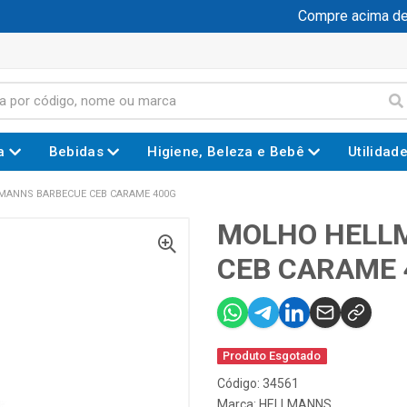
Compre acima de R$
a
Bebidas
Higiene, Beleza e Bebê
Utilidad
MANNS BARBECUE CEB CARAME 400G
MOLHO HELL
CEB CARAME 
Produto Esgotado
Código: 34561
Marca:
HELLMANNS