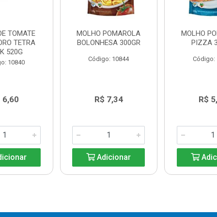
DE TOMATE
MOLHO POMAROLA
MOLHO P
ORO TETRA
BOLONHESA 300GR
PIZZA 
K 520G
Código: 10844
Código:
o: 10840
 6,60
R$ 7,34
R$ 5
icionar
Adicionar
Adic