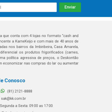
 que conta com 4 lojas no formato “cash and
tencente a KarneKeijo e com mais de 40 anos de
das nos bairros da Imbiribeira, Casa Amarela,
erencial os produtos frigorificados (carnes,
 uma política agressiva de preços, o Deskontão
dem economizar nas compras do lar ou aumentar
le Conosco
(81) 2121-8888
sak@kk.com.br
Segunda a Sexta: 09:00 as 17:00