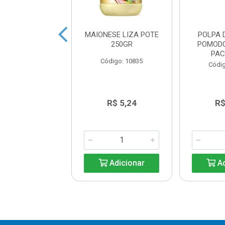
 SALADA LIZA
MAIONESE LIZA POTE
POLPA 
 CX12X234ML
250GR
POMOD
PAC
digo: 14495
Código: 10835
Códig
R$ 11,54
R$ 5,24
R$
Adicionar
Adicionar
Ad