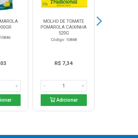
OMAROLA
MOLHO DE TOMATE
MOLHO PARA 
300GR
POMAROLA CAIXINHA
PARMESÃO J
520G
250G
 10846
Código: 10848
Código: 11
,03
R$ 7,34
R$ 12,5
ionar
Adicionar
Adicio