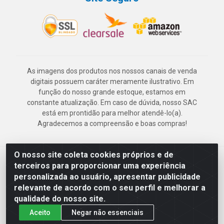
As imagens dos produtos nos nossos canais de venda
digitais possuem caráter meramente ilustrativo. Em
função do nosso grande estoque, estamos em
constante atualização. Em caso de dúvida, nosso SAC
está em prontidão para melhor atendê-lo(a).
Agradecemos a compreensão e boas compras!
O nosso site coleta cookies próprios e de
Deskontão Atacado - Av. Marechal Mascarenhas de Morais, 2471 -
terceiros para proporcionar uma experiência
Imbiribeira - Recife/PE - CEP 51.150-001 - CNPJ 24.150.377/0003-
personalizada ao usuário, apresentar publicidade
57
relevante de acordo com o seu perfil e melhorar a
qualidade do nosso site.
Aceito
Negar não essenciais