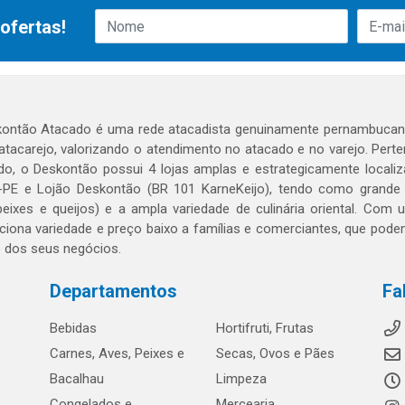
ofertas!
ontão Atacado é uma rede atacadista genuinamente pernambucana
 atacarejo, valorizando o atendimento no atacado e no varejo. Per
o, o Deskontão possui 4 lojas amplas e estrategicamente localiza
PE e Lojão Deskontão (BR 101 KarneKeijo), tendo como grande dif
peixes e queijos) e a ampla variedade de culinária oriental. Com
ciona variedade e preço baixo a famílias e comerciantes, que po
o dos seus negócios.
Departamentos
Fa
Bebidas
Hortifruti, Frutas
Carnes, Aves, Peixes e
Secas, Ovos e Pães
Bacalhau
Limpeza
Congelados e
Mercearia