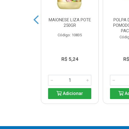
UP PALMEIRON
MAIONESE LIZA POTE
POLPA 
CANTE 370G
250GR
POMOD
PAC
digo: 14939
Código: 10835
Códig
R$ 6,81
R$ 5,24
R$
Adicionar
Adicionar
Ad