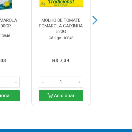
OMAROLA
MOLHO DE TOMATE
MAIONESE 
300GR
POMAROLA CAIXINHA
HELLMANS 
520G
 10846
Código: 11
Código: 10848
,03
R$ 7,34
R$ 20,9
ionar
Adicionar
Adicio