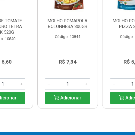
DE TOMATE
MOLHO POMAROLA
MOLHO P
ORO TETRA
BOLONHESA 300GR
PIZZA 
K 520G
Código: 10844
Código:
o: 10840
 6,60
R$ 7,34
R$ 5
icionar
Adicionar
Adic