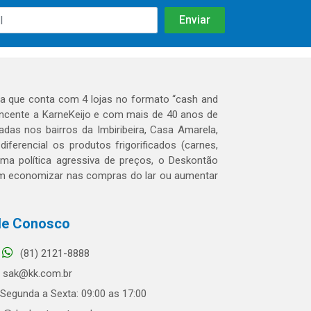
 que conta com 4 lojas no formato “cash and
tencente a KarneKeijo e com mais de 40 anos de
das nos bairros da Imbiribeira, Casa Amarela,
erencial os produtos frigorificados (carnes,
 uma política agressiva de preços, o Deskontão
dem economizar nas compras do lar ou aumentar
le Conosco
(81) 2121-8888
sak@kk.com.br
Segunda a Sexta: 09:00 as 17:00