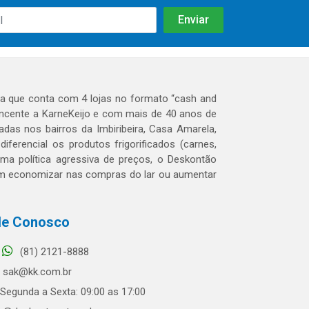
 que conta com 4 lojas no formato “cash and
tencente a KarneKeijo e com mais de 40 anos de
das nos bairros da Imbiribeira, Casa Amarela,
erencial os produtos frigorificados (carnes,
 uma política agressiva de preços, o Deskontão
dem economizar nas compras do lar ou aumentar
le Conosco
(81) 2121-8888
sak@kk.com.br
Segunda a Sexta: 09:00 as 17:00