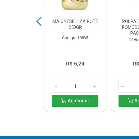
O DE PIMENTA
MAIONESE LIZA POTE
POLPA 
AL COM AZEITE
250GR
POMOD
ALLO 50ML
PAC
Código: 10835
digo: 14357
Códig
R$ 17,75
R$ 5,24
R$
Adicionar
Adicionar
Ad