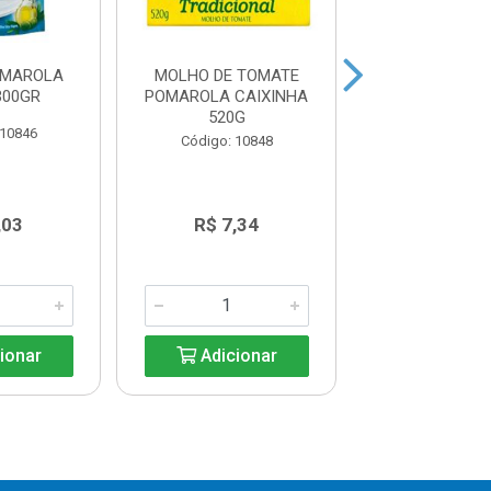
OMAROLA
MOLHO DE TOMATE
MOLHO PARA 
300GR
POMAROLA CAIXINHA
PARMESÃO J
520G
250G
 10846
Código: 10848
Código: 11
,03
R$ 7,34
R$ 12,5
ionar
Adicionar
Adicio