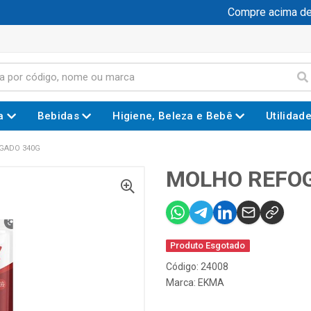
Compre acima de R$
a
Bebidas
Higiene, Beleza e Bebê
Utilidad
GADO 340G
MOLHO REFO
Produto Esgotado
Código: 24008
Marca:
EKMA