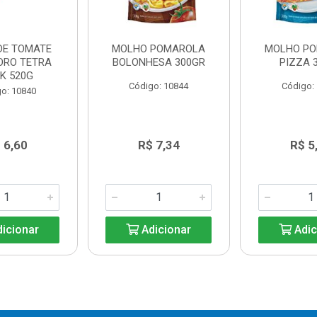
DE TOMATE
MOLHO POMAROLA
MOLHO P
ORO TETRA
BOLONHESA 300GR
PIZZA 
K 520G
Código: 10844
Código:
o: 10840
 6,60
R$ 7,34
R$ 5
icionar
Adicionar
Adic