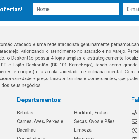
ofertas!
ontão Atacado é uma rede atacadista genuinamente pernambucana
 atacarejo, valorizando o atendimento no atacado e no varejo. Per
o, o Deskontão possui 4 lojas amplas e estrategicamente localiza
PE e Lojão Deskontão (BR 101 KarneKeijo), tendo como grande dif
peixes e queijos) e a ampla variedade de culinária oriental. Com
ciona variedade e preço baixo a famílias e comerciantes, que po
o dos seus negócios.
Departamentos
Fa
Bebidas
Hortifruti, Frutas
Carnes, Aves, Peixes e
Secas, Ovos e Pães
Bacalhau
Limpeza
Congelados e
Mercearia