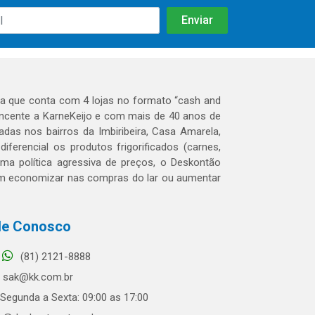
 que conta com 4 lojas no formato “cash and
tencente a KarneKeijo e com mais de 40 anos de
das nos bairros da Imbiribeira, Casa Amarela,
erencial os produtos frigorificados (carnes,
 uma política agressiva de preços, o Deskontão
dem economizar nas compras do lar ou aumentar
le Conosco
(81) 2121-8888
sak@kk.com.br
Segunda a Sexta: 09:00 as 17:00