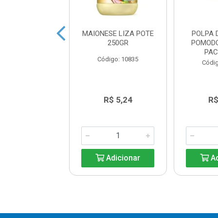
 SALADA LIZA
MAIONESE LIZA POTE
POLPA 
 CX12X234ML
250GR
POMOD
PAC
digo: 14495
Código: 10835
Códig
R$ 11,54
R$ 5,24
R$
Adicionar
Adicionar
Ad