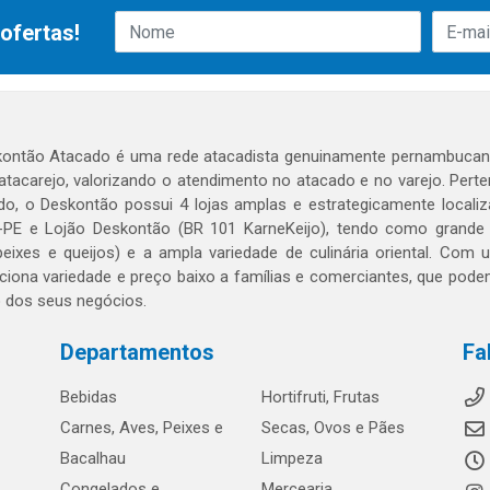
ofertas!
ontão Atacado é uma rede atacadista genuinamente pernambucana
 atacarejo, valorizando o atendimento no atacado e no varejo. Per
o, o Deskontão possui 4 lojas amplas e estrategicamente localiza
PE e Lojão Deskontão (BR 101 KarneKeijo), tendo como grande dif
peixes e queijos) e a ampla variedade de culinária oriental. Com
ciona variedade e preço baixo a famílias e comerciantes, que po
o dos seus negócios.
Departamentos
Fa
Bebidas
Hortifruti, Frutas
Carnes, Aves, Peixes e
Secas, Ovos e Pães
Bacalhau
Limpeza
Congelados e
Mercearia