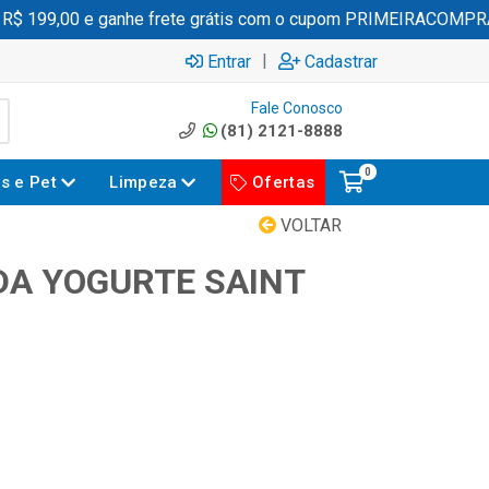
 199,00 e ganhe frete grátis com o cupom PRIMEIRACOMPRA
|
Entrar
Cadastrar
Fale Conosco
(81) 2121-8888
0
es e Pet
Limpeza
Ofertas
VOLTAR
A YOGURTE SAINT