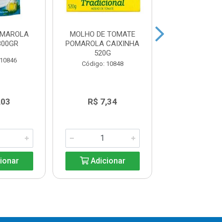
OMAROLA
MOLHO DE TOMATE
MOLHO PARA 
300GR
POMAROLA CAIXINHA
PARMESÃO J
520G
250G
 10846
Código: 10848
Código: 11
,03
R$ 7,34
R$ 12,5
ionar
Adicionar
Adicio