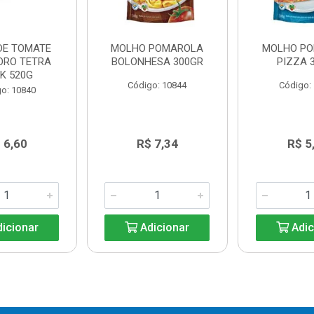
DE TOMATE
MOLHO POMAROLA
MOLHO P
ORO TETRA
BOLONHESA 300GR
PIZZA 
K 520G
Código: 10844
Código:
o: 10840
 6,60
R$ 7,34
R$ 5
icionar
Adicionar
Adic