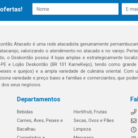
ofertas!
ontão Atacado é uma rede atacadista genuinamente pernambucana
 atacarejo, valorizando o atendimento no atacado e no varejo. Per
o, o Deskontão possui 4 lojas amplas e estrategicamente localiza
PE e Lojão Deskontão (BR 101 KarneKeijo), tendo como grande dif
peixes e queijos) e a ampla variedade de culinária oriental. Com
ciona variedade e preço baixo a famílias e comerciantes, que po
o dos seus negócios.
Departamentos
Fa
Bebidas
Hortifruti, Frutas
Carnes, Aves, Peixes e
Secas, Ovos e Pães
Bacalhau
Limpeza
Congelados e
Mercearia