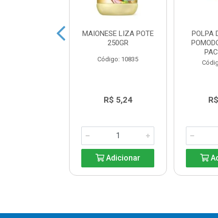
UP PALMEIRON
MAIONESE LIZA POTE
POLPA 
CANTE 370G
250GR
POMOD
PAC
digo: 14939
Código: 10835
Códig
R$ 6,81
R$ 5,24
R$
Adicionar
Adicionar
Ad