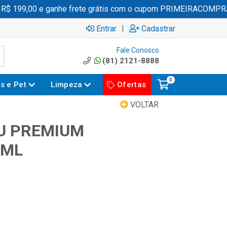
 199,00 e ganhe frete grátis com o cupom PRIMEIRACOMPRA
|
Entrar
Cadastrar
Fale Conosco
(81) 2121-8888
0
es e Pet
Limpeza
Ofertas
VOLTAR
U PREMIUM
0ML