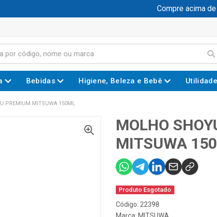
Compre acima de R$
a
Bebidas
Higiene, Beleza e Bebê
Utilidad
U PREMIUM MITSUWA 150ML
MOLHO SHOY
MITSUWA 15
Produto Esgotado
Código: 22398
Marca:
MITSUWA