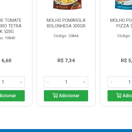
DE TOMATE
MOLHO POMAROLA
MOLHO P
ORO TETRA
BOLONHESA 300GR
PIZZA 
K 520G
Código: 10844
Código:
o: 10840
 6,60
R$ 7,34
R$ 5
icionar
Adicionar
Adic