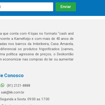
 que conta com 4 lojas no formato “cash and
tencente a KarneKeijo e com mais de 40 anos de
das nos bairros da Imbiribeira, Casa Amarela,
erencial os produtos frigorificados (carnes,
 uma política agressiva de preços, o Deskontão
dem economizar nas compras do lar ou aumentar
le Conosco
(81) 2121-8888
sak@kk.com.br
Segunda a Sexta: 09:00 as 17:00