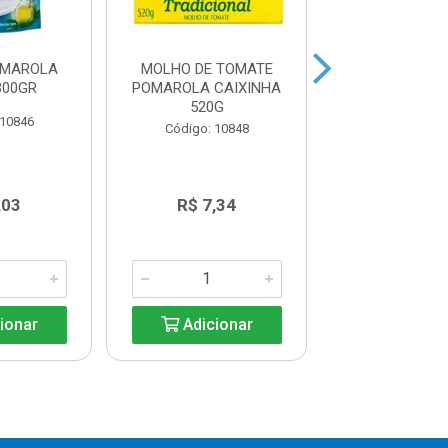
OMAROLA
MOLHO DE TOMATE
MAIONESE 
300GR
POMAROLA CAIXINHA
HELLMANS 
520G
 10846
Código: 11
Código: 10848
,03
R$ 7,34
R$ 20,9
ionar
Adicionar
Adicio