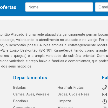
ofertas!
ontão Atacado é uma rede atacadista genuinamente pernambucana
 atacarejo, valorizando o atendimento no atacado e no varejo. Per
o, o Deskontão possui 4 lojas amplas e estrategicamente localiza
PE e Lojão Deskontão (BR 101 KarneKeijo), tendo como grande dif
peixes e queijos) e a ampla variedade de culinária oriental. Com
ciona variedade e preço baixo a famílias e comerciantes, que po
o dos seus negócios.
Departamentos
Fa
Bebidas
Hortifruti, Frutas
Carnes, Aves, Peixes e
Secas, Ovos e Pães
Bacalhau
Limpeza
Congelados e
Mercearia