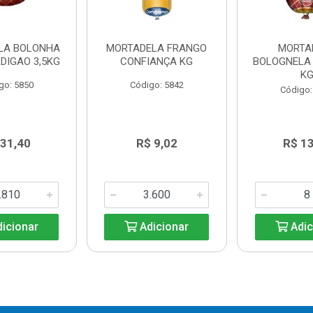
LA BOLONHA
MORTADELA FRANGO
MORTA
DIGAO 3,5KG
CONFIANÇA KG
BOLOGNELA
K
go: 5850
Código: 5842
Código:
 31,40
R$ 9,02
R$ 1
icionar
Adicionar
Adic