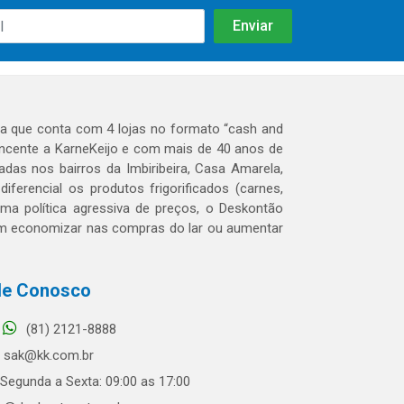
 que conta com 4 lojas no formato “cash and
tencente a KarneKeijo e com mais de 40 anos de
das nos bairros da Imbiribeira, Casa Amarela,
erencial os produtos frigorificados (carnes,
 uma política agressiva de preços, o Deskontão
dem economizar nas compras do lar ou aumentar
le Conosco
(81) 2121-8888
sak@kk.com.br
Segunda a Sexta: 09:00 as 17:00