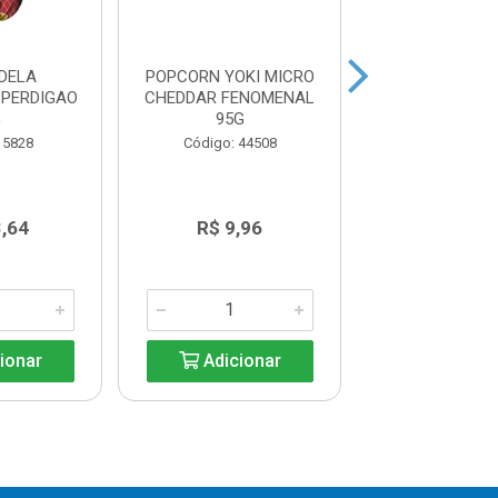
DELA
POPCORN YOKI MICRO
MORTADELA D
 PERDIGAO
CHEDDAR FENOMENAL
FATIADO GO
G
95G
SEARA18
 5828
Código: 44508
Código: 35
3,64
R$ 9,96
R$ 8,3
ionar
Adicionar
Adicio