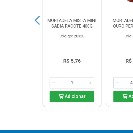
 MORTADELA
MORTADELA MISTA MINI
MORTADE
UMADA SADIA
SADIA PACOTE 400G
OURO PER
digo: 41313
Código: 20328
Códi
R$ 23,00
R$ 5,76
R$
Adicionar
Adicionar
Ad