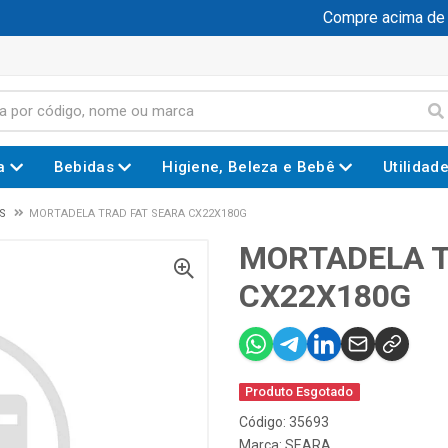
Compre acima de R$
a
Bebidas
Higiene, Beleza e Bebê
Utilidad
S
MORTADELA TRAD FAT SEARA CX22X180G
MORTADELA T
CX22X180G
Produto Esgotado
Código: 35693
Marca:
SEARA