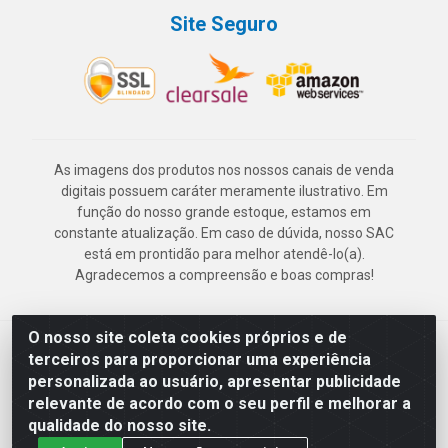
Site Seguro
As imagens dos produtos nos nossos canais de venda
digitais possuem caráter meramente ilustrativo. Em
função do nosso grande estoque, estamos em
constante atualização. Em caso de dúvida, nosso SAC
está em prontidão para melhor atendê-lo(a).
Agradecemos a compreensão e boas compras!
O nosso site coleta cookies próprios e de
Deskontão Atacado - Av. Marechal Mascarenhas de Morais, 2471 -
terceiros para proporcionar uma experiência
Imbiribeira - Recife/PE - CEP 51.150-001 - CNPJ 24.150.377/0003-
personalizada ao usuário, apresentar publicidade
57
relevante de acordo com o seu perfil e melhorar a
qualidade do nosso site.