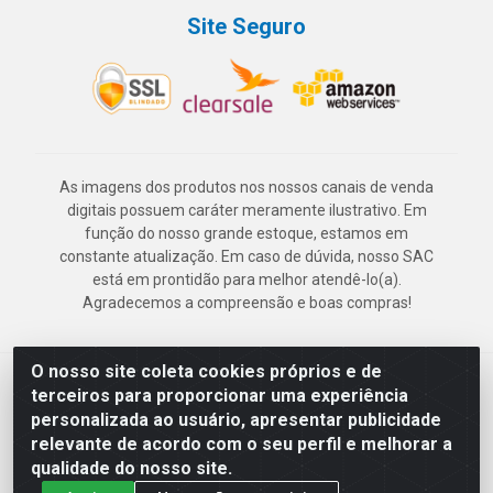
Site Seguro
As imagens dos produtos nos nossos canais de venda
digitais possuem caráter meramente ilustrativo. Em
função do nosso grande estoque, estamos em
constante atualização. Em caso de dúvida, nosso SAC
está em prontidão para melhor atendê-lo(a).
Agradecemos a compreensão e boas compras!
O nosso site coleta cookies próprios e de
Deskontão Atacado - Av. Marechal Mascarenhas de Morais, 2471 -
terceiros para proporcionar uma experiência
Imbiribeira - Recife/PE - CEP 51.150-001 - CNPJ 24.150.377/0003-
personalizada ao usuário, apresentar publicidade
57
relevante de acordo com o seu perfil e melhorar a
qualidade do nosso site.