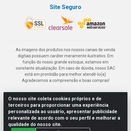
Site Seguro
As imagens dos produtos nos nossos canais de venda
digitais possuem caráter meramente ilustrativo. Em
função do nosso grande estoque, estamos em
constante atualização. Em caso de dúvida, nosso SAC
está em prontidão para melhor atendê-lo(a).
Agradecemos a compreensão e boas compras!
O nosso site coleta cookies próprios e de
Deskontão Atacado - Av. Marechal Mascarenhas de Morais, 2471 -
terceiros para proporcionar uma experiência
Imbiribeira - Recife/PE - CEP 51.150-001 - CNPJ 24.150.377/0003-
personalizada ao usuário, apresentar publicidade
57
relevante de acordo com o seu perfil e melhorar a
qualidade do nosso site.