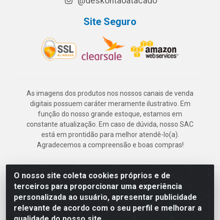
@deskontaoatacado
Site Seguro
As imagens dos produtos nos nossos canais de venda
digitais possuem caráter meramente ilustrativo. Em
função do nosso grande estoque, estamos em
constante atualização. Em caso de dúvida, nosso SAC
está em prontidão para melhor atendê-lo(a).
Agradecemos a compreensão e boas compras!
O nosso site coleta cookies próprios e de
Deskontão Atacado - Av. Marechal Mascarenhas de Morais, 2471 -
terceiros para proporcionar uma experiência
Imbiribeira - Recife/PE - CEP 51.150-001 - CNPJ 24.150.377/0003-
personalizada ao usuário, apresentar publicidade
57
relevante de acordo com o seu perfil e melhorar a
qualidade do nosso site.