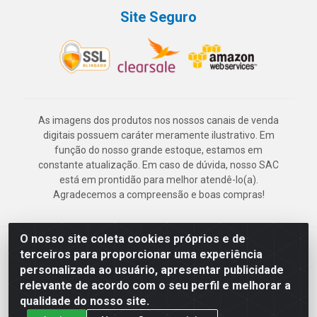
Site Seguro
As imagens dos produtos nos nossos canais de venda
digitais possuem caráter meramente ilustrativo. Em
função do nosso grande estoque, estamos em
constante atualização. Em caso de dúvida, nosso SAC
está em prontidão para melhor atendê-lo(a).
Agradecemos a compreensão e boas compras!
O nosso site coleta cookies próprios e de
Deskontão Atacado - Av. Marechal Mascarenhas de Morais, 2471 -
terceiros para proporcionar uma experiência
Imbiribeira - Recife/PE - CEP 51.150-001 - CNPJ 24.150.377/0003-
personalizada ao usuário, apresentar publicidade
57
relevante de acordo com o seu perfil e melhorar a
qualidade do nosso site.