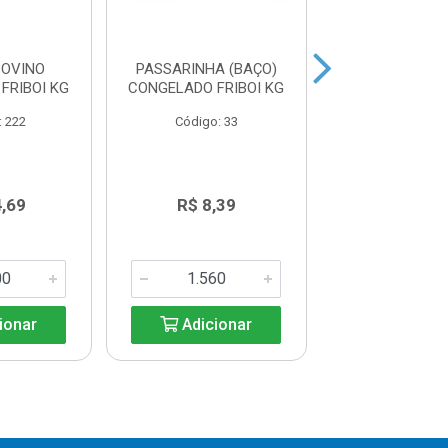
BOVINO
PASSARINHA (BAÇO)
FIGADO BO
FRIBOI KG
CONGELADO FRIBOI KG
CONGELA
FRIGOMARCA
: 222
Código: 33
Código: 40
,69
R$ 8,39
R$ 11,5
ionar
Adicionar
Adicio