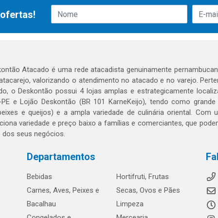
ofertas!
ontão Atacado é uma rede atacadista genuinamente pernambucana
 atacarejo, valorizando o atendimento no atacado e no varejo. Per
o, o Deskontão possui 4 lojas amplas e estrategicamente localiza
PE e Lojão Deskontão (BR 101 KarneKeijo), tendo como grande dif
peixes e queijos) e a ampla variedade de culinária oriental. Com
ciona variedade e preço baixo a famílias e comerciantes, que po
o dos seus negócios.
Departamentos
Fa
Bebidas
Hortifruti, Frutas
Carnes, Aves, Peixes e
Secas, Ovos e Pães
Bacalhau
Limpeza
Congelados e
Mercearia