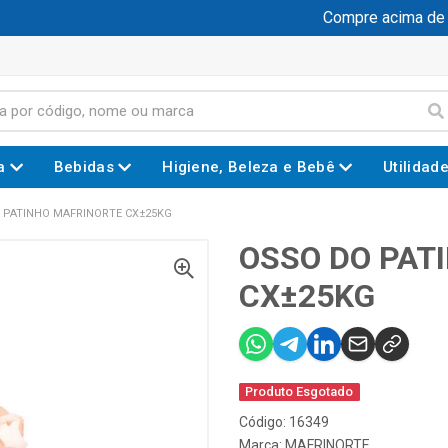
Compre acima de R$
a
Bebidas
Higiene, Beleza e Bebê
Utilidad
 PATINHO MAFRINORTE CX±25KG
OSSO DO PAT
CX±25KG
Produto Esgotado
Código: 16349
Marca:
MAFRINORTE