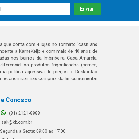
 que conta com 4 lojas no formato “cash and
tencente a KarneKeijo e com mais de 40 anos de
das nos bairros da Imbiribeira, Casa Amarela,
erencial os produtos frigorificados (carnes,
 uma política agressiva de preços, o Deskontão
dem economizar nas compras do lar ou aumentar
le Conosco
(81) 2121-8888
sak@kk.com.br
Segunda a Sexta: 09:00 as 17:00