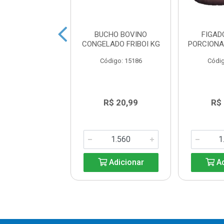
ADA BOVINA
BUCHO BOVINO
FIGAD
IRA FRIBOI KG
CONGELADO FRIBOI KG
PORCIONA
ódigo: 586
Código: 15186
Códig
R$ 34,55
R$ 20,99
R$
Adicionar
Adicionar
Ad