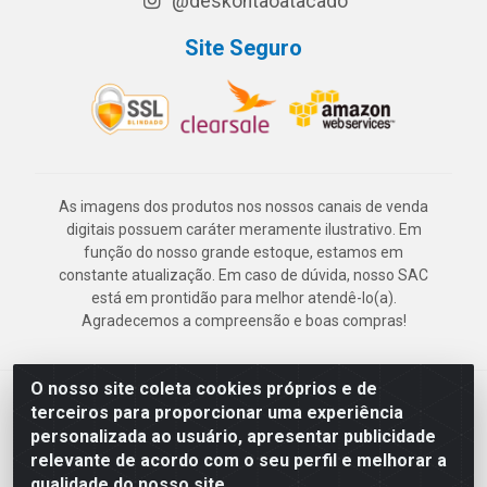
@deskontaoatacado
Site Seguro
As imagens dos produtos nos nossos canais de venda
digitais possuem caráter meramente ilustrativo. Em
função do nosso grande estoque, estamos em
constante atualização. Em caso de dúvida, nosso SAC
está em prontidão para melhor atendê-lo(a).
Agradecemos a compreensão e boas compras!
O nosso site coleta cookies próprios e de
Deskontão Atacado - Av. Marechal Mascarenhas de Morais, 2471 -
terceiros para proporcionar uma experiência
Imbiribeira - Recife/PE - CEP 51.150-001 - CNPJ 24.150.377/0003-
personalizada ao usuário, apresentar publicidade
57
relevante de acordo com o seu perfil e melhorar a
qualidade do nosso site.