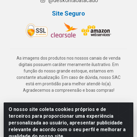
@deskontaoatacado
Site Seguro
As imagens dos produtos nos nossos canais de venda
digitais possuem caráter meramente ilustrativo. Em
função do nosso grande estoque, estamos em
constante atualização. Em caso de dúvida, nosso SAC
está em prontidão para melhor atendê-lo(a).
Agradecemos a compreensão e boas compras!
O nosso site coleta cookies próprios e de
Deskontão Atacado - Av. Marechal Mascarenhas de Morais, 2471 -
terceiros para proporcionar uma experiência
Imbiribeira - Recife/PE - CEP 51.150-001 - CNPJ 24.150.377/0003-
personalizada ao usuário, apresentar publicidade
57
relevante de acordo com o seu perfil e melhorar a
qualidade do nosso site.