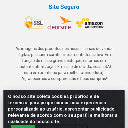
Site Seguro
As imagens dos produtos nos nossos canais de venda
digitais possuem caráter meramente ilustrativo. Em
função do nosso grande estoque, estamos em
constante atualização. Em caso de dúvida, nosso SAC
está em prontidão para melhor atendê-lo(a).
Agradecemos a compreensão e boas compras!
O nosso site coleta cookies próprios e de
Deskontão Atacado - Av. Marechal Mascarenhas de Morais, 2471 -
terceiros para proporcionar uma experiência
Imbiribeira - Recife/PE - CEP 51.150-001 - CNPJ 24.150.377/0003-
personalizada ao usuário, apresentar publicidade
57
relevante de acordo com o seu perfil e melhorar a
qualidade do nosso site.