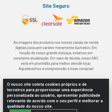
Site Seguro
As imagens dos produtos nos nossos canais de venda
digitais possuem caráter meramente ilustrativo. Em
função do nosso grande estoque, estamos em
constante atualização. Em caso de dúvida, nosso SAC
está em prontidão para melhor atendê-lo(a).
Agradecemos a compreensão e boas compras!
O nosso site coleta cookies próprios e de
Deskontão Atacado - Av. Marechal Mascarenhas de Morais, 2471 -
terceiros para proporcionar uma experiência
Imbiribeira - Recife/PE - CEP 51.150-001 - CNPJ 24.150.377/0003-
personalizada ao usuário, apresentar publicidade
57
relevante de acordo com o seu perfil e melhorar a
qualidade do nosso site.