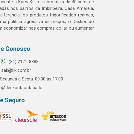
tencente a KarneKeijo e com mais de 40 anos de
das nos bairros da Imbiribeira, Casa Amarela,
erencial os produtos frigorificados (carnes,
 uma política agressiva de preços, o Deskontão
dem economizar nas compras do lar ou aumentar
le Conosco
(81) 2121-8888
sak@kk.com.br
Segunda a Sexta: 09:00 as 17:00
@deskontaoatacado
te Seguro