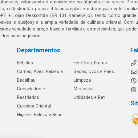
 atacarejo, valorizando o atendimento no atacado e no varejo. Per
o, o Deskontão possui 4 lojas amplas e estrategicamente localiza
PE e Lojão Deskontão (BR 101 KarneKeijo), tendo como grande dif
peixes e queijos) e a ampla variedade de culinária oriental. Com
ciona variedade e preço baixo a famílias e comerciantes, que po
o dos seus negócios.
Departamentos
Fa
Bebidas
Hortifruti, Frutas
Carnes, Aves, Peixes e
Secas, Ovos e Pães
Bacalhau
Limpeza
Congelados e
Mercearia
Resfriados
Utilidades e Pet
Si
Culinária Oriental
Higiene, Beleza e Bebê