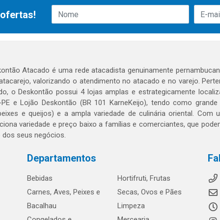
ofertas!
ontão Atacado é uma rede atacadista genuinamente pernambucana
 atacarejo, valorizando o atendimento no atacado e no varejo. Per
o, o Deskontão possui 4 lojas amplas e estrategicamente localiza
PE e Lojão Deskontão (BR 101 KarneKeijo), tendo como grande dif
peixes e queijos) e a ampla variedade de culinária oriental. Com
ciona variedade e preço baixo a famílias e comerciantes, que po
o dos seus negócios.
Departamentos
Fa
Bebidas
Hortifruti, Frutas
Carnes, Aves, Peixes e
Secas, Ovos e Pães
Bacalhau
Limpeza
Congelados e
Mercearia