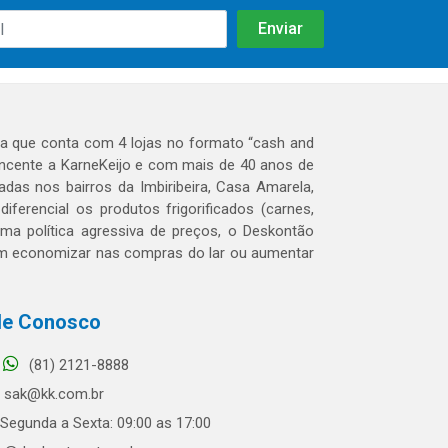
 que conta com 4 lojas no formato “cash and
tencente a KarneKeijo e com mais de 40 anos de
das nos bairros da Imbiribeira, Casa Amarela,
erencial os produtos frigorificados (carnes,
 uma política agressiva de preços, o Deskontão
dem economizar nas compras do lar ou aumentar
le Conosco
(81) 2121-8888
sak@kk.com.br
Segunda a Sexta: 09:00 as 17:00