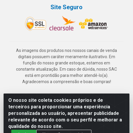
Site Seguro
As imagens dos produtos nos nossos canais de venda
digitais possuem caráter meramente ilustrativo. Em
função do nosso grande estoque, estamos em
constante atualização. Em caso de dúvida, nosso SAC
está em prontidão para melhor atendê-lo(a).
Agradecemos a compreensão e boas compras!
O nosso site coleta cookies próprios e de
Deskontão Atacado - Av. Marechal Mascarenhas de Morais, 2471 -
terceiros para proporcionar uma experiência
Imbiribeira - Recife/PE - CEP 51.150-001 - CNPJ 24.150.377/0003-
personalizada ao usuário, apresentar publicidade
57
relevante de acordo com o seu perfil e melhorar a
qualidade do nosso site.