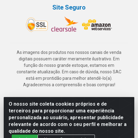
Site Seguro
As imagens dos produtos nos nossos canais de venda
digitais possuem caráter meramente ilustrativo. Em
função do nosso grande estoque, estamos em
constante atualização. Em caso de dúvida, nosso SAC
está em prontidão para melhor atendê-lo(a).
Agradecemos a compreensão e boas compras!
O nosso site coleta cookies próprios e de
Deskontão Atacado - Av. Marechal Mascarenhas de Morais, 2471 -
terceiros para proporcionar uma experiência
Imbiribeira - Recife/PE - CEP 51.150-001 - CNPJ 24.150.377/0003-
personalizada ao usuário, apresentar publicidade
57
relevante de acordo com o seu perfil e melhorar a
qualidade do nosso site.