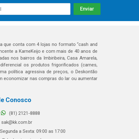
 que conta com 4 lojas no formato “cash and
tencente a KarneKeijo e com mais de 40 anos de
das nos bairros da Imbiribeira, Casa Amarela,
erencial os produtos frigorificados (carnes,
 uma política agressiva de preços, o Deskontão
dem economizar nas compras do lar ou aumentar
le Conosco
(81) 2121-8888
sak@kk.com.br
Segunda a Sexta: 09:00 as 17:00