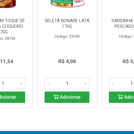
UM TOQUE DE
SELETA BONARE LATA
SARDINHA
A COQUEIRO
170G
PESCADO
170G
Código: 29100
Código:
o: 28753
 11,54
R$ 4,08
R$ 5
icionar
Adicionar
Adic