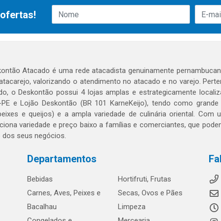
ofertas!
ontão Atacado é uma rede atacadista genuinamente pernambucana
 atacarejo, valorizando o atendimento no atacado e no varejo. Per
o, o Deskontão possui 4 lojas amplas e estrategicamente localiza
PE e Lojão Deskontão (BR 101 KarneKeijo), tendo como grande dif
peixes e queijos) e a ampla variedade de culinária oriental. Com
ciona variedade e preço baixo a famílias e comerciantes, que po
o dos seus negócios.
Departamentos
Fa
Bebidas
Hortifruti, Frutas
Carnes, Aves, Peixes e
Secas, Ovos e Pães
Bacalhau
Limpeza
Congelados e
Mercearia