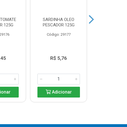
 TOMATE
SARDINHA OLEO
SARDINHA AO
R 125G
PESCADOR 125G
GOMES DA COS
 29176
Código: 29177
Código: 29
,45
R$ 5,76
R$ 5,7
ionar
Adicionar
Adicio