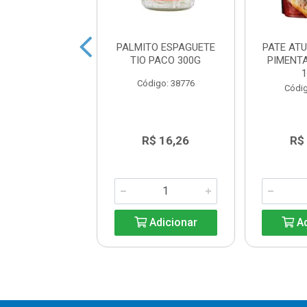
NHA EM MOLHO
PALMITO ESPAGUETE
PATE AT
TOMATE 125G
TIO PACO 300G
PIMENT
digo: 44199
Código: 38776
Códig
R$ 5,55
R$ 16,26
R$
Adicionar
Adicionar
Ad