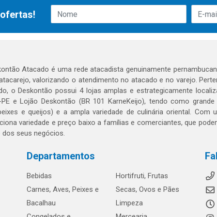
ofertas!
ontão Atacado é uma rede atacadista genuinamente pernambucana
 atacarejo, valorizando o atendimento no atacado e no varejo. Per
o, o Deskontão possui 4 lojas amplas e estrategicamente localiza
PE e Lojão Deskontão (BR 101 KarneKeijo), tendo como grande dif
peixes e queijos) e a ampla variedade de culinária oriental. Com
ciona variedade e preço baixo a famílias e comerciantes, que po
o dos seus negócios.
Departamentos
Fa
Bebidas
Hortifruti, Frutas
Carnes, Aves, Peixes e
Secas, Ovos e Pães
Bacalhau
Limpeza
Congelados e
Mercearia