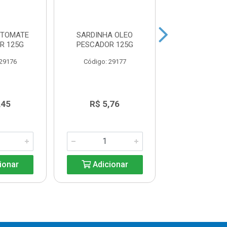
 TOMATE
SARDINHA OLEO
SARDINHA AO
R 125G
PESCADOR 125G
GOMES DA COS
 29176
Código: 29177
Código: 29
,45
R$ 5,76
R$ 5,7
ionar
Adicionar
Adicio