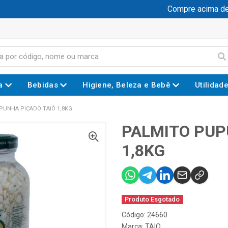
Compre acima de R$
a
Bebidas
Higiene, Beleza e Bebê
Utilidad
PUNHA PICADO TAIÓ 1,8KG
PALMITO PUP
1,8KG
Produto Esgotado
Código: 24660
Marca:
TAIO