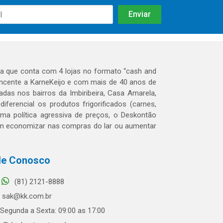
 que conta com 4 lojas no formato “cash and
tencente a KarneKeijo e com mais de 40 anos de
das nos bairros da Imbiribeira, Casa Amarela,
erencial os produtos frigorificados (carnes,
 uma política agressiva de preços, o Deskontão
dem economizar nas compras do lar ou aumentar
le Conosco
(81) 2121-8888
sak@kk.com.br
Segunda a Sexta: 09:00 as 17:00