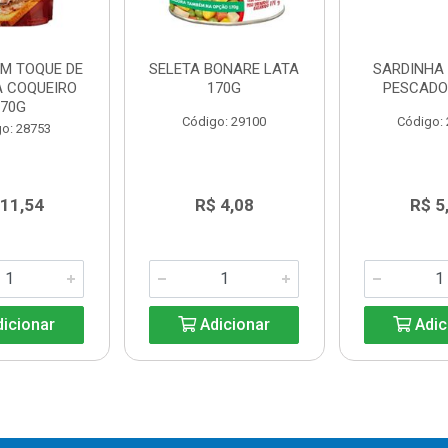
UM TOQUE DE
SELETA BONARE LATA
SARDINHA
A COQUEIRO
170G
PESCADO
170G
Código: 29100
Código:
o: 28753
 11,54
R$ 4,08
R$ 5
icionar
Adicionar
Adic