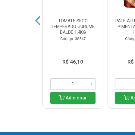
TO ESPAGUETE
TOMATE SECO
PATE AT
 PACO 300G
TEMPERADO GURUME
PIMENT
BALDE 1,4KG
digo: 38776
Código: 38547
Códig
R$ 16,26
R$ 46,10
R$
Adicionar
Adicionar
Ad