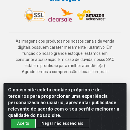
As imagens dos produtos nos nossos canais de venda
digitais possuem caráter meramente ilustrativo. Em
função do nosso grande estoque, estamos em
constante atualização. Em caso de dúvida, nosso SAC
está em prontidão para melhor atendê-lo(a).
Agradecemos a compreensão e boas compras!
O nosso site coleta cookies próprios e de
Deskontão Atacado - Av. Marechal Mascarenhas de Morais, 2471 -
terceiros para proporcionar uma experiência
Imbiribeira - Recife/PE - CEP 51.150-001 - CNPJ 24.150.377/0003-
personalizada ao usuário, apresentar publicidade
57
relevante de acordo com o seu perfil e melhorar a
qualidade do nosso site.
Aceito
Negar não essenciais