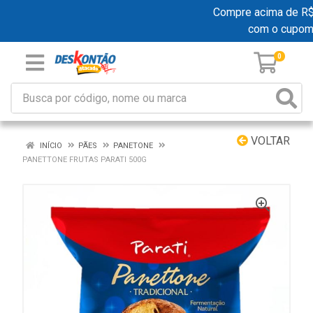
Compre acima de R$ 1
com o cupom
0
VOLTAR
INÍCIO
PÃES
PANETONE
PANETTONE FRUTAS PARATI 500G