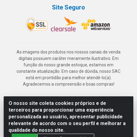
Site Seguro
As imagens dos produtos nos nossos canais de venda
digitais possuem caráter meramente ilustrativo. Em
função do nosso grande estoque, estamos em
constante atualização. Em caso de dúvida, nosso SAC
está em prontidão para melhor atendê-lo(a).
Agradecemos a compreensão e boas compras!
O nosso site coleta cookies próprios e de
Deskontão Atacado - Av. Marechal Mascarenhas de Morais, 2471 -
terceiros para proporcionar uma experiência
Imbiribeira - Recife/PE - CEP 51.150-001 - CNPJ 24.150.377/0003-
personalizada ao usuário, apresentar publicidade
57
relevante de acordo com o seu perfil e melhorar a
qualidade do nosso site.