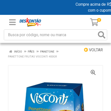
Compre acima de R$ 1
com o cupom
0
VOLTAR
INÍCIO
PÃES
PANETONE
PANETTONE FRUTAS VISCONTI 400GR