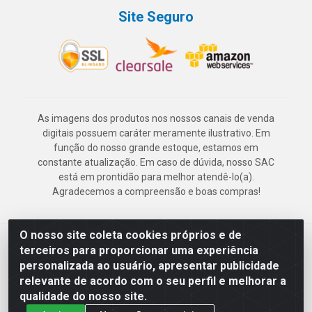
Site Seguro
As imagens dos produtos nos nossos canais de venda
digitais possuem caráter meramente ilustrativo. Em
função do nosso grande estoque, estamos em
constante atualização. Em caso de dúvida, nosso SAC
está em prontidão para melhor atendê-lo(a).
Agradecemos a compreensão e boas compras!
O nosso site coleta cookies próprios e de
Deskontão Atacado - Av. Marechal Mascarenhas de Morais, 2471 -
terceiros para proporcionar uma experiência
Imbiribeira - Recife/PE - CEP 51.150-001 - CNPJ 24.150.377/0003-
personalizada ao usuário, apresentar publicidade
57
relevante de acordo com o seu perfil e melhorar a
qualidade do nosso site.