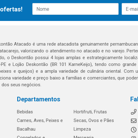
ofertas!
ontão Atacado é uma rede atacadista genuinamente pernambucana
 atacarejo, valorizando o atendimento no atacado e no varejo. Per
o, o Deskontão possui 4 lojas amplas e estrategicamente localiza
PE e Lojão Deskontão (BR 101 KarneKeijo), tendo como grande dif
peixes e queijos) e a ampla variedade de culinária oriental. Com
ciona variedade e preço baixo a famílias e comerciantes, que po
o dos seus negócios.
Departamentos
Fa
Bebidas
Hortifruti, Frutas
Carnes, Aves, Peixes e
Secas, Ovos e Pães
Bacalhau
Limpeza
Congelados e
Mercearia