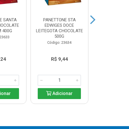
E SANTA
PANETTONE STA
PANETTONE
HOCOLATE
EDWIGES DOCE
EDWIGES CHO
 400G
LEITEGOTA CHOCOLATE
ACU 400
500G
 23633
Código: 27
Código: 23634
,24
R$ 9,44
R$ 9,3
ionar
Adicionar
Adicio