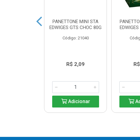
ETTONE MINI
PANETTONE MINI STA
PANETTO
HA PINTADINHA
EDWIGES GTS CHOC 80G
EDWIGES
DE CHOCOLATE
Código: 21040
Códig
80G
digo: 41516
R$ 9,44
R$ 2,09
R$
Adicionar
Adicionar
Ad