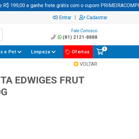
$ 199,00 e ganhe frete grátis com o cupom PRIMEIRACOMPRA
|
Entrar
Cadastrar
Fale Conosco
(81) 2121-8888
0
es e Pet
Limpeza
Ofertas
VOLTAR
TA EDWIGES FRUT
0G