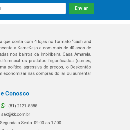
 que conta com 4 lojas no formato “cash and
tencente a KarneKeijo e com mais de 40 anos de
das nos bairros da Imbiribeira, Casa Amarela,
erencial os produtos frigorificados (carnes,
 uma política agressiva de preços, o Deskontão
dem economizar nas compras do lar ou aumentar
le Conosco
(81) 2121-8888
sak@kk.com.br
Segunda a Sexta: 09:00 as 17:00