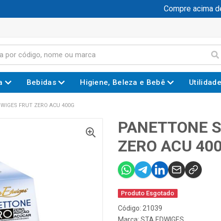
Compre acima de R
a
Bebidas
Higiene, Beleza e Bebê
Utilidad
WIGES FRUT ZERO ACU 400G
PANETTONE S
ZERO ACU 40
Produto Esgotado
Código: 21039
Marca:
STA EDWIGES