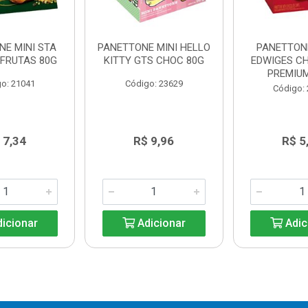
NE MINI STA
PANETTONE MINI HELLO
PANETTON
 FRUTAS 80G
KITTY GTS CHOC 80G
EDWIGES C
PREMIUM
o: 21041
Código: 23629
Código:
 7,34
R$ 9,96
R$ 5
icionar
Adicionar
Adic