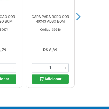
UGAO COR
CAPA PARA RODO COR
PANO XADREX
LGO BOM
40X43 ALGO BOM
ALGO B
 39674
Código: 39646
Código: 39
6,79
R$ 8,39
R$ 12,5
ionar
Adicionar
Adicio