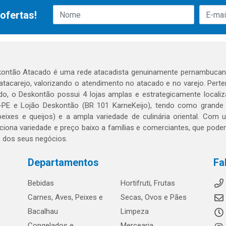
ofertas!
ontão Atacado é uma rede atacadista genuinamente pernambucana
 atacarejo, valorizando o atendimento no atacado e no varejo. Per
o, o Deskontão possui 4 lojas amplas e estrategicamente localiza
PE e Lojão Deskontão (BR 101 KarneKeijo), tendo como grande dif
peixes e queijos) e a ampla variedade de culinária oriental. Com
ciona variedade e preço baixo a famílias e comerciantes, que po
o dos seus negócios.
Departamentos
Fa
Bebidas
Hortifruti, Frutas
Carnes, Aves, Peixes e
Secas, Ovos e Pães
Bacalhau
Limpeza
Congelados e
Mercearia