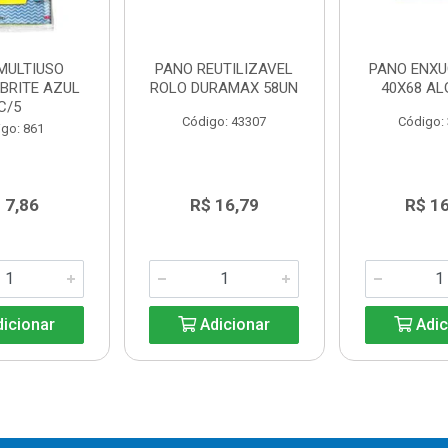
MULTIUSO
PANO REUTILIZAVEL
PANO ENX
BRITE AZUL
ROLO DURAMAX 58UN
40X68 A
C/5
Código: 43307
Código:
go: 861
 7,86
R$ 16,79
R$ 1
icionar
Adicionar
Adic