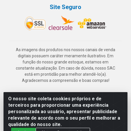
Site Seguro
As imagens dos produtos nos nossos canais de venda
digitais possuem caráter meramente ilustrativo. Em
função do nosso grande estoque, estamos em
constante atualização. Em caso de dúvida, nosso SAC
está em prontidão para melhor atendê-lo(a).
Agradecemos a compreensão e boas compras!
O nosso site coleta cookies próprios e de
Deskontão Atacado - Av. Marechal Mascarenhas de Morais, 2471 -
terceiros para proporcionar uma experiência
Imbiribeira - Recife/PE - CEP 51.150-001 - CNPJ 24.150.377/0003-
personalizada ao usuário, apresentar publicidade
57
relevante de acordo com o seu perfil e melhorar a
qualidade do nosso site.