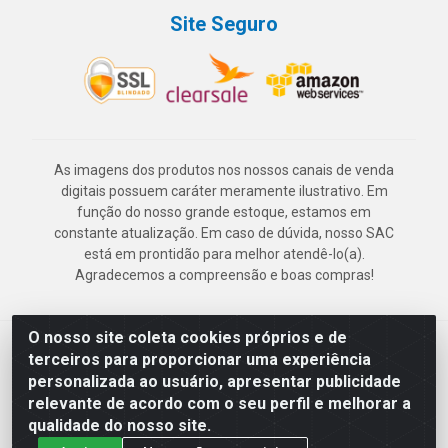
Site Seguro
As imagens dos produtos nos nossos canais de venda
digitais possuem caráter meramente ilustrativo. Em
função do nosso grande estoque, estamos em
constante atualização. Em caso de dúvida, nosso SAC
está em prontidão para melhor atendê-lo(a).
Agradecemos a compreensão e boas compras!
O nosso site coleta cookies próprios e de
Deskontão Atacado - Av. Marechal Mascarenhas de Morais, 2471 -
terceiros para proporcionar uma experiência
Imbiribeira - Recife/PE - CEP 51.150-001 - CNPJ 24.150.377/0003-
personalizada ao usuário, apresentar publicidade
57
relevante de acordo com o seu perfil e melhorar a
qualidade do nosso site.