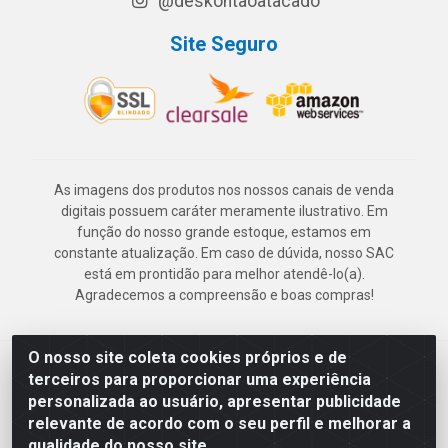
@deskontaoatacado
Site Seguro
As imagens dos produtos nos nossos canais de venda
digitais possuem caráter meramente ilustrativo. Em
função do nosso grande estoque, estamos em
constante atualização. Em caso de dúvida, nosso SAC
está em prontidão para melhor atendê-lo(a).
Agradecemos a compreensão e boas compras!
O nosso site coleta cookies próprios e de
Deskontão Atacado - Av. Marechal Mascarenhas de Morais, 2471 -
terceiros para proporcionar uma experiência
Imbiribeira - Recife/PE - CEP 51.150-001 - CNPJ 24.150.377/0003-
personalizada ao usuário, apresentar publicidade
57
relevante de acordo com o seu perfil e melhorar a
qualidade do nosso site.