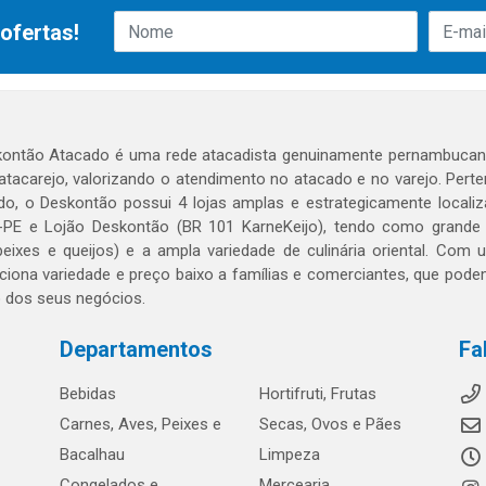
ofertas!
ontão Atacado é uma rede atacadista genuinamente pernambucana
 atacarejo, valorizando o atendimento no atacado e no varejo. Per
o, o Deskontão possui 4 lojas amplas e estrategicamente localiza
PE e Lojão Deskontão (BR 101 KarneKeijo), tendo como grande dif
peixes e queijos) e a ampla variedade de culinária oriental. Com
ciona variedade e preço baixo a famílias e comerciantes, que po
o dos seus negócios.
Departamentos
Fa
Bebidas
Hortifruti, Frutas
Carnes, Aves, Peixes e
Secas, Ovos e Pães
Bacalhau
Limpeza
Congelados e
Mercearia