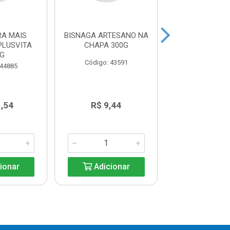
RA MAIS
BISNAGA ARTESANO NA
BISNAGA AR
PLUSVITA
CHAPA 300G
ORIGINAL 
0G
Código: 43591
Código: 43
 44885
1,54
R$ 9,44
R$ 10,4
ionar
Adicionar
Adicio