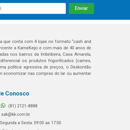
 que conta com 4 lojas no formato “cash and
tencente a KarneKeijo e com mais de 40 anos de
das nos bairros da Imbiribeira, Casa Amarela,
erencial os produtos frigorificados (carnes,
 uma política agressiva de preços, o Deskontão
dem economizar nas compras do lar ou aumentar
le Conosco
(81) 2121-8888
sak@kk.com.br
Segunda a Sexta: 09:00 as 17:00