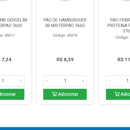
AMB GERGELIM
PAO DE HAMBURGUER
PAO FRIB
ERPAO 360G
3B MISTERPAO 360G
PROTEINA 
37
o: 45311
Código: 45310
Código:
 7,34
R$ 8,39
R$ 1
icionar
Adicionar
Adic