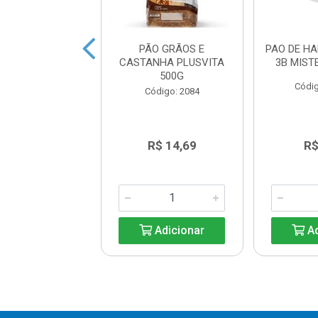
O DE FORMA
PÃO GRÃOS E
PAO DE H
CIONAL BELLA
CASTANHA PLUSVITA
3B MIST
ITA 450G
500G
Códig
digo: 11915
Código: 2084
R$ 6,29
R$ 14,69
R$
Adicionar
Adicionar
Ad