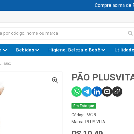
Compre acima de R$ 
a
Bebidas
Higiene, Beleza e Bebê
Utilidad
AL 480G
PÃO PLUSVITA
Em Estoque
Código: 6528
Marca:
PLUS VITA
R$ 10,49